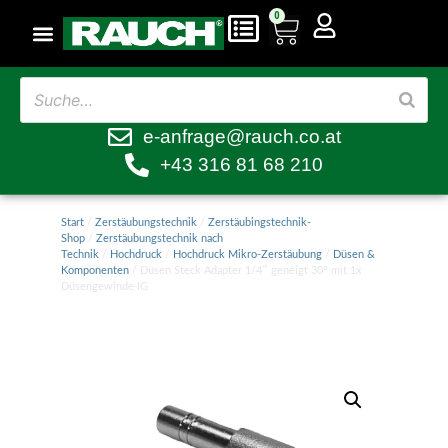
0
e-anfrage@rauch.co.at
+43 316 81 68 210
Start
/
Zerstäubungstechnik
/
Zerstäubingstechnik-
Shop
/
Zerstäubungstechnik nach
Technik
/
Hochdruck
/
Hochdruck Mikro-Zerstäubung
/
Düsen &
Komponenten
/ Düsen Steck Adapter 1/4″ geneigt 30° mit 1x
Düsengewinde IG