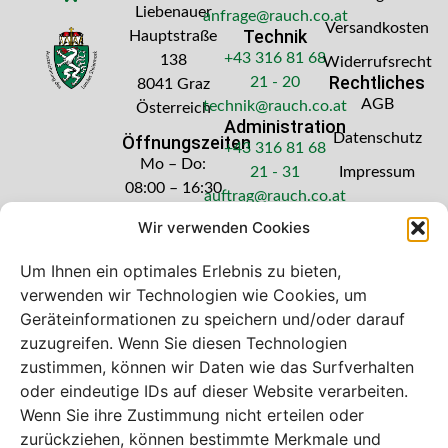
Liebenauer
anfrage@rauch.co.at
Versandkosten
Technik
Hauptstraße
+43 316 81 68
138
Widerrufsrecht
Rechtliches
21 - 20
8041 Graz
AGB
technik@rauch.co.at
Österreich
Administration
Datenschutz
Öffnungszeiten
+43 316 81 68
Mo – Do:
21 - 31
Impressum
08:00 – 16:30
auftrag@rauch.co.at
Uhr
Wir verwenden Cookies
Freitag: 08:00
– 14:30 Uhr
Um Ihnen ein optimales Erlebnis zu bieten,
verwenden wir Technologien wie Cookies, um
Geräteinformationen zu speichern und/oder darauf
zuzugreifen. Wenn Sie diesen Technologien
zustimmen, können wir Daten wie das Surfverhalten
Bei diesem Webshop handelt es sich um
oder eindeutige IDs auf dieser Website verarbeiten.
einen B2B-Webshop
Wenn Sie ihre Zustimmung nicht erteilen oder
A. Rauch GmbH – Ihr Experte aus Österreich für Waagen,
zurückziehen, können bestimmte Merkmale und
Eich- & Kalibrierservice, Sprühnebel-Zerstäubungstechnik