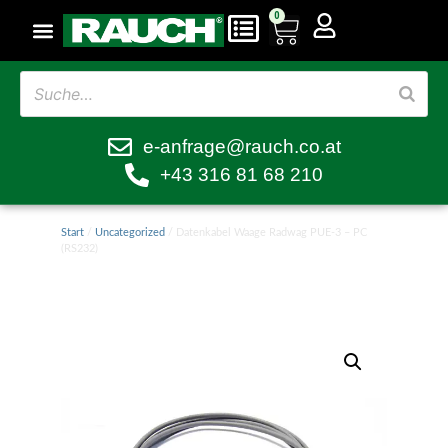
0
e-anfrage@rauch.co.at
+43 316 81 68 210
Start
/
Uncategorized
/ Datenkabel Waage Radwag PUE-3 – PC
(RS232)