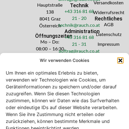
Versandkosten
Technik
Hauptstraße
+43 316 81 68
138
Widerrufsrecht
Rechtliches
21 - 20
8041 Graz
AGB
technik@rauch.co.at
Österreich
Administration
Datenschutz
Öffnungszeiten
+43 316 81 68
Mo – Do:
21 - 31
Impressum
08:00 – 16:30
auftrag@rauch.co.at
Uhr
Wir verwenden Cookies
Freitag: 08:00
– 14:30 Uhr
Um Ihnen ein optimales Erlebnis zu bieten,
verwenden wir Technologien wie Cookies, um
Geräteinformationen zu speichern und/oder darauf
zuzugreifen. Wenn Sie diesen Technologien
zustimmen, können wir Daten wie das Surfverhalten
Bei diesem Webshop handelt es sich um
oder eindeutige IDs auf dieser Website verarbeiten.
einen B2B-Webshop
Wenn Sie ihre Zustimmung nicht erteilen oder
A. Rauch GmbH – Ihr Experte aus Österreich für Waagen,
zurückziehen, können bestimmte Merkmale und
Eich- & Kalibrierservice, Sprühnebel-Zerstäubungstechnik
Funktionen beeinträchtigt werden.