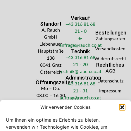
Verkauf
Standort
+43 316 81 68
A. Rauch
21 - 0
Bestellungen
GmbH
e-
Zahlungsarten
Liebenauer
anfrage@rauch.co.at
Versandkosten
Technik
Hauptstraße
+43 316 81 68
138
Widerrufsrecht
Rechtliches
21 - 20
8041 Graz
AGB
technik@rauch.co.at
Österreich
Administration
Datenschutz
Öffnungszeiten
+43 316 81 68
Mo – Do:
21 - 31
Impressum
08:00 – 16:30
auftrag@rauch.co.at
Uhr
Wir verwenden Cookies
Freitag: 08:00
– 14:30 Uhr
Um Ihnen ein optimales Erlebnis zu bieten,
verwenden wir Technologien wie Cookies, um