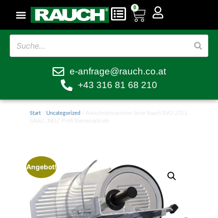
0
e-anfrage@rauch.co.at
+43 316 81 68 210
Start
/
Uncategorized
/ Aufschnittmaschine Serie Rauch EVO 275 L
GRAU „NEU“ Profi Riemenantrieb
Angebot!