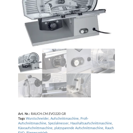
Art. Nr.:
RAUCH.CM.EVO220 GR
Tags
Wurstschneider
,
Aufschnittmaschine
,
Profi-
Aufschnittmaschine
,
Spezialmesser
,
Haushaltsaufschnittmaschine
,
Käseaufschnittmaschine
,
platzsparende Aufschnittmaschine
,
Rauch
EVO
,
Riemenantrieb