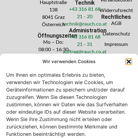
Versandkosten
Technik
Hauptstraße
+43 316 81 68
138
Widerrufsrecht
Rechtliches
21 - 20
8041 Graz
AGB
technik@rauch.co.at
Österreich
Administration
Datenschutz
Öffnungszeiten
+43 316 81 68
Mo – Do:
21 - 31
Impressum
08:00 – 16:30
auftrag@rauch.co.at
Uhr
Wir verwenden Cookies
Freitag: 08:00
– 14:30 Uhr
Um Ihnen ein optimales Erlebnis zu bieten,
verwenden wir Technologien wie Cookies, um
Geräteinformationen zu speichern und/oder darauf
zuzugreifen. Wenn Sie diesen Technologien
zustimmen, können wir Daten wie das Surfverhalten
Bei diesem Webshop handelt es sich um
oder eindeutige IDs auf dieser Website verarbeiten.
einen B2B-Webshop
Wenn Sie ihre Zustimmung nicht erteilen oder
A. Rauch GmbH – Ihr Experte aus Österreich für Waagen,
zurückziehen, können bestimmte Merkmale und
Eich- & Kalibrierservice, Sprühnebel-Zerstäubungstechnik
Funktionen beeinträchtigt werden.
und Lebensmittelmaschinen.