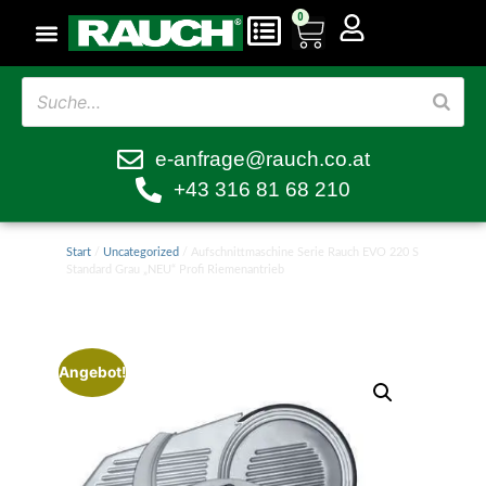
0
e-anfrage@rauch.co.at
+43 316 81 68 210
Start
/
Uncategorized
/ Aufschnittmaschine Serie Rauch EVO 220 S
Standard Grau „NEU“ Profi Riemenantrieb
Angebot!