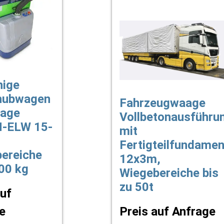
hige
hubwagen
Fahrzeugwaage
aage
Vollbetonausführu
-ELW 15-
mit
Fertigteilfundamen
ereiche
12x3m,
500 kg
Wiegebereiche bis
zu 50t
auf
e
Preis auf Anfrage