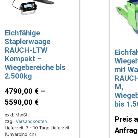
Eichfähige
Staplerwaage
RAUCH-LTW
Eichfä
Kompakt –
Wiege
Wiegebereiche bis
mit W
2.500kg
RAUCH
M,
4790,00
€
–
Wiegeb
5590,00
€
bis 1.
exkl. MwSt.
Preis 
zzgl.
Versandkosten
Lieferzeit:
7 - 10 Tage Lieferzeit
Anfrag
(Unverbindlich)