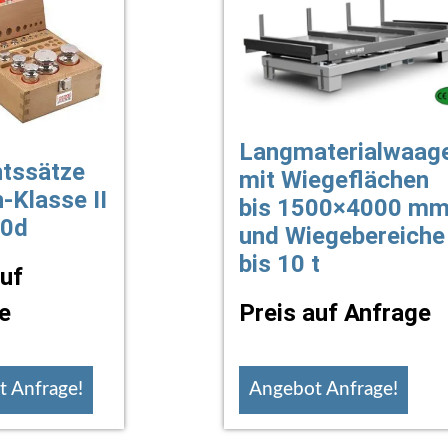
Langmaterialwaag
tssätze
mit Wiegeflächen
-Klasse II
bis 1500×4000 m
00d
und Wiegebereiche
bis 10 t
auf
e
Preis auf Anfrage
 Anfrage!
Angebot Anfrage!