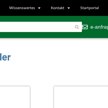
Wissenswertes
Kontakt
Startportal
e-anfra
der