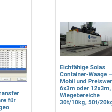
Eichfähige Solas
Container-Waage 
Mobil und Preiswer
6x3m oder 12x3m,
ransfer
Wiegebereiche
re für
30t/10kg, 50t/20k
rgeo