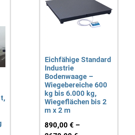
Eichfähige Standard
Industrie
Bodenwaage –
Wiegebereiche 600
–
kg bis 6.000 kg,
t,
Wiegeflächen bis 2
m x 2 m
g
890,00
€
–