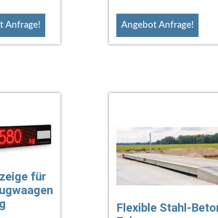
 Anfrage!
Angebot Anfrage!
zeige für
eugwaagen
ig
Flexible Stahl-Beto